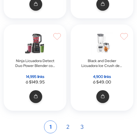
Ninja Licuadora Detect
Black and Decker
Duo Power Blender con
Licuadora Ice Crush de 8
Blendsense | Jarra de
Velocidades + Pulso con
72 oz | 2 Tazas de 24 oz
Jarra de Vidrio 1.25l |
14,995 links
4,900 links
700w | Blanca | Incluye
ó $149.95
ó $49.00
Jarra Plástica 1.6l
Página
Actualmente
Página
Página
1
2
3