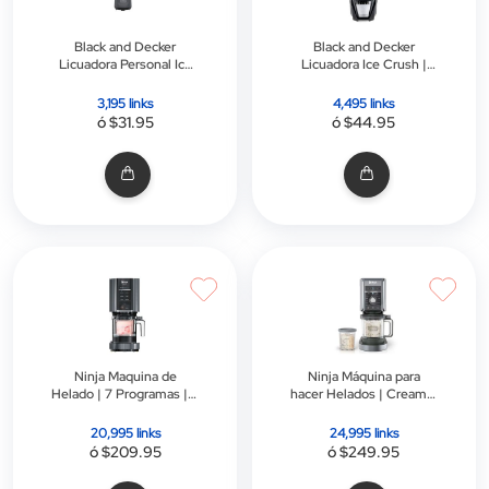
Black and Decker
Black and Decker
Licuadora Personal Ice
Licuadora Ice Crush |
Crush, Pb2209bd-La | 2
700 W | 8 Velocidades +
Vasos Personales de
Pulso | 1.25l | Negro
3,195 links
4,495 links
600 Ml | Gris
ó $31.95
ó $44.95
Ninja Maquina de
Ninja Máquina para
Helado | 7 Programas | 2
hacer Helados | Creami |
Contenedores |
Xl Deluxe 11 en 1 | Gris
Creamify | Gris
20,995 links
24,995 links
ó $209.95
ó $249.95