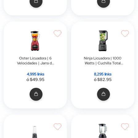
Oster Licuadora | 6
Ninja Licuadora | 1000
Velocidades | Jarra de
Watts | Cuchilla Total
Vidrio | 800 Watts | Rojo
Crushing | Gris
4,995 links
8,295 links
ó $49.95
ó $82.95