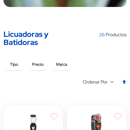
Licuadoras y
26
Productos
Batidoras
Tipo
Precio
Marca
E
Ordenar Por
la
d
d