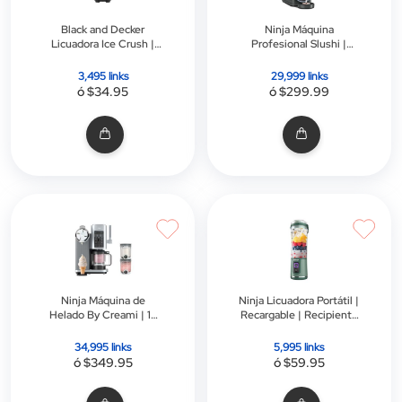
Black and Decker
Ninja Máquina
Licuadora Ice Crush |
Profesional Slushi |
Jarra Plástica de 1.65l | 8
Control de
Velocidades | Negra
Temperatrura | 120v |
3,495 links
29,999 links
Wisperchill
ó $34.95
ó $299.99
Ninja Máquina de
Ninja Licuadora Portátil |
Helado By Creami | 13
Recargable | Recipiente
Programas | Creamifit |
de 18 Onzas | Botón de
Libre Bpa
Encendido y Mezcla |
34,995 links
5,995 links
Tapa para Absorber |
ó $349.95
ó $59.95
Verde