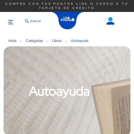
COMPRA CON TUS PUNTOS LINK O CARGO A TU
TARJETA DE CRÉDITO
BUSCAR
Saltar
al
contenido
Inicio
Categorías
Libros
Autoayuda
Autoayuda