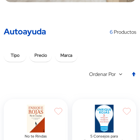
Autoayuda
6
Productos
Tipo
Precio
Marca
E
Ordenar Por
la
d
d
No te Rindas
5 Consejos para