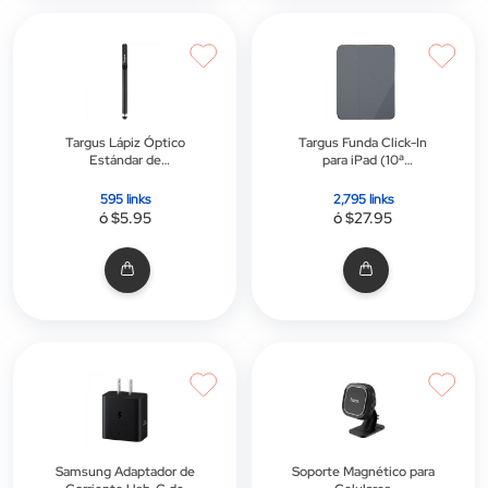
Targus Lápiz Óptico
Targus Funda Click-In
Estándar de
para iPad (10ª
Deslizamiento Suave y
generación) de 10,9" |
Antimicrobiano
Negro
595 links
2,795 links
Amm165us | Negro
ó $5.95
ó $27.95
Samsung Adaptador de
Soporte Magnético para