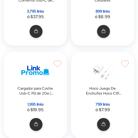
Corriente Usb-C de
Celulares
45w + Cable Usb-C
(1.8m)
3,795 links
899 links
ó $37.95
ó $8.99
Cargador para Coche
Hoco Juego De
Usb-C Pd de 20w |
Enchufes Hoco C81
Belkin | Negro
Asombroso Con Cable
Lightning
1,995 links
799 links
ó $19.95
ó $7.99