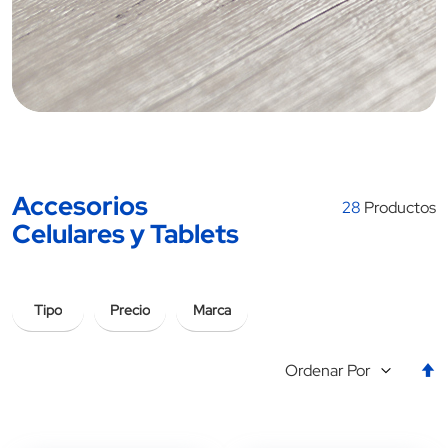
Accesorios
28
Productos
Celulares y Tablets
Tipo
Precio
Marca
E
Ordenar Por
la
d
d