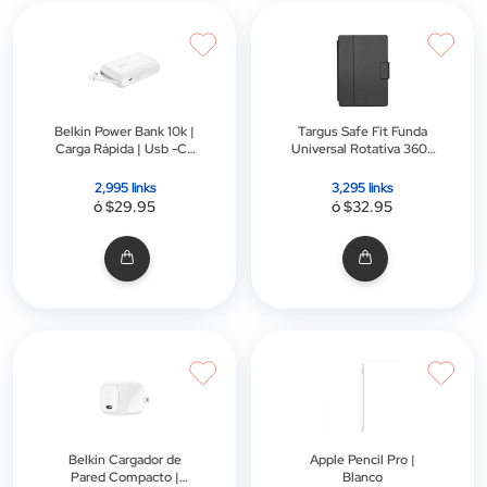
Belkin Power Bank 10k |
Targus Safe Fit Funda
Carga Rápida | Usb -C |
Universal Rotativa 360º
20w | Blanco
para Tablet de 9-10.5" |
Negro
2,995 links
3,295 links
ó $29.95
ó $32.95
Belkin Cargador de
Apple Pencil Pro |
Pared Compacto |
Blanco