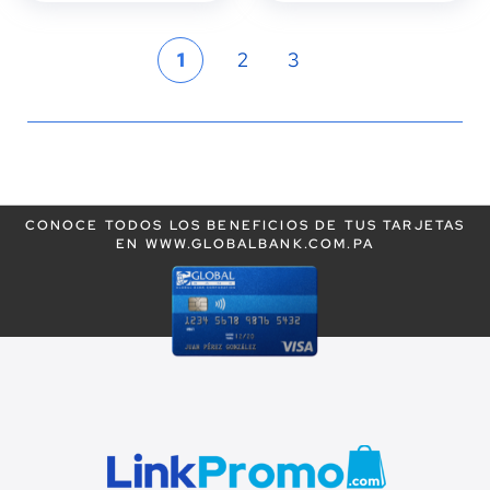
Página
Actualmente
Página
Página
1
2
3
estás
leyendo
la
CONOCE TODOS LOS BENEFICIOS DE TUS TARJETAS
página
EN WWW.GLOBALBANK.COM.PA