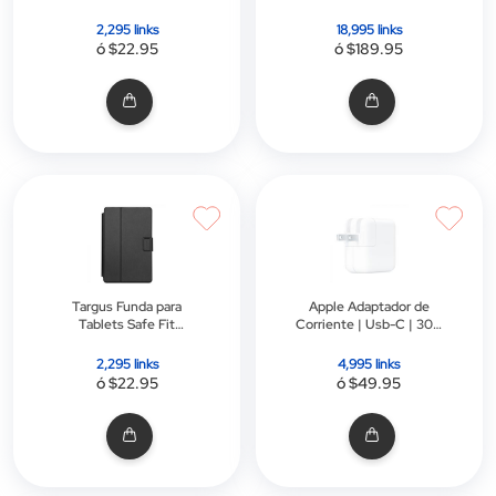
Diseño Cubo | USB-C |
30 W | Carga Rápida |
2,295 links
18,995 links
Blanco
ó $22.95
ó $189.95
Targus Funda para
Apple Adaptador de
Tablets Safe Fit
Corriente | Usb-C | 30w
Universal 7-8.5" con
| Blanco
Capacidad de Giro de
2,295 links
4,995 links
360° | Negro
ó $22.95
ó $49.95