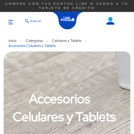
COMPRA CON TUS PUNTOS LINK O CARGO A TU
TARJETA DE CRÉDITO
BUSCAR
Saltar
al
contenido
Inicio
Categorías
Celulares y Tablets
Accesorios Celulares y Tablets
Accesorios
Celulares y Tablets