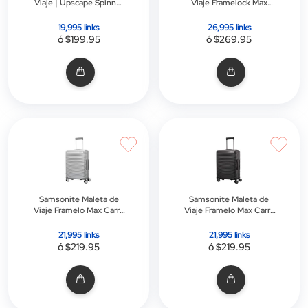
Viaje | Upscape Spinner
Viaje Framelock Max
75/28 | Negro
Spinner | Large |
Eazylock | Gris
19,995 links
26,995 links
ó $199.95
ó $269.95
Samsonite Maleta de
Samsonite Maleta de
Viaje Framelo Max Carry
Viaje Framelo Max Carry
| Eazylock | Gris
| Eazylock | Negro
21,995 links
21,995 links
ó $219.95
ó $219.95