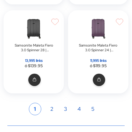
Samsonite Maleta Fiero
Samsonite Maleta Fiero
3.0 Spinner 28 |
3.0 Spinner 24 |
Cerradura Tsa | Negro
Cerradura Tsa | Morado
13,995 links
11,995 links
ó $139.95
ó $119.95
Página
Actualmente
Página
Página
Página
Página
1
2
3
4
5
estás