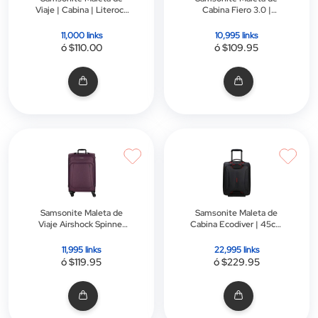
Viaje | Cabina | Literock
Cabina Fiero 3.0 |
| Spinner 56/20 Exp |
Cerradura Tsa | Negro
Negra
11,000 links
10,995 links
ó $110.00
ó $109.95
Samsonite Maleta de
Samsonite Maleta de
Viaje Airshock Spinner
Cabina Ecodiver | 45cm
55 | Cerradura Tsa |
| Negro
Morado
11,995 links
22,995 links
ó $119.95
ó $229.95