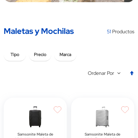
Maletas y Mochilas
51
Productos
Tipo
Precio
Marca
E
Ordenar Por
la
d
d
Samsonite Maleta de
Samsonite Maleta de