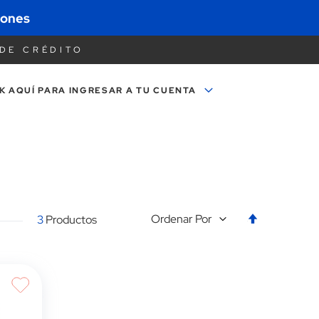
mociones
DE CRÉDITO
K AQUÍ PARA
INGRESAR A TU CUENTA
Establecer
Ordenar Por
3
Productos
la
dirección
descendent