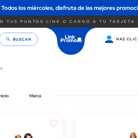
Todos los miércoles, disfruta de las mejores pro
N TUS PUNTOS LINK O CARGO A TU TARJETA 
HAZ CLIC
BUSCAR
Saltar
al
contenido
ña
recio
Marca