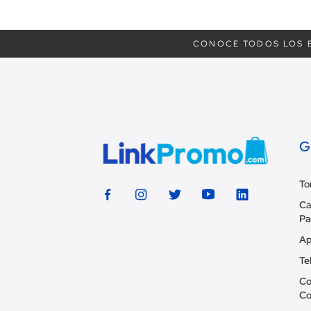
CONOCE TODOS LOS B
G
To
Ca
Pa
Ap
Te
Co
Co