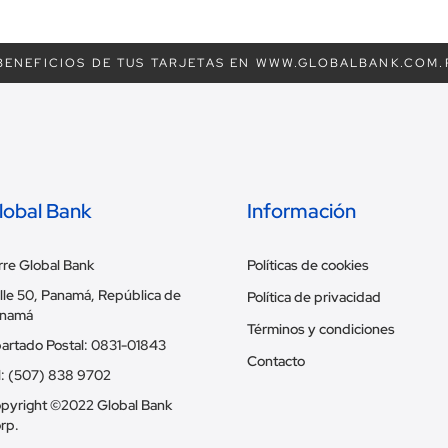
ENEFICIOS DE TUS TARJETAS EN WWW.GLOBALBANK.COM.
lobal Bank
Información
rre Global Bank
Políticas de cookies
lle 50, Panamá, República de
Política de privacidad
namá
Términos y condiciones
artado Postal: 0831-01843
Contacto
l: (507) 838 9702
pyright ©2022 Global Bank
rp.