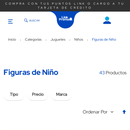
COMPRA CON TUS PUNTOS LINK O CARGO A TU
TARJETA DE CRÉDITO
BUSCAR
Saltar
al
contenido
Inicio
Categorías
Juguetes
Niños
Figuras de Niño
Figuras de Niño
43
Productos
Tipo
Precio
Marca
E
Ordenar Por
la
d