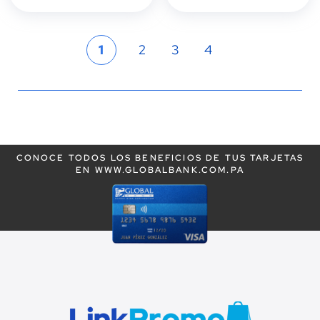
Página
Actualmente
Página
Página
Página
1
2
3
4
estás
leyendo
la
CONOCE TODOS LOS BENEFICIOS DE TUS TARJETAS
página
EN WWW.GLOBALBANK.COM.PA