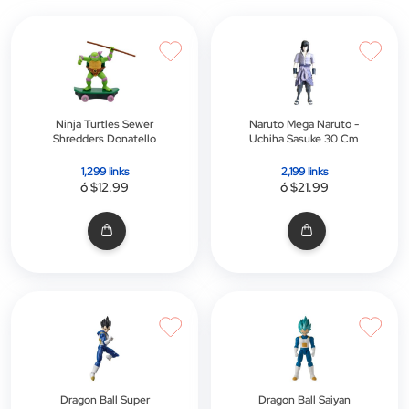
d
Ninja Turtles Sewer
Naruto Mega Naruto -
Shredders Donatello
Uchiha Sasuke 30 Cm
1,299 links
2,199 links
ó $12.99
ó $21.99
Dragon Ball Super
Dragon Ball Saiyan