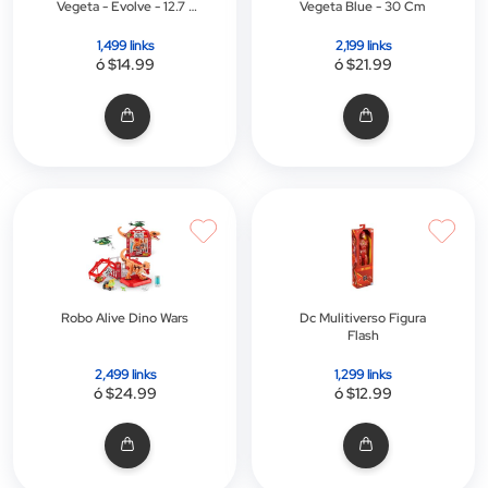
Vegeta - Evolve - 12.7 -
Vegeta Blue - 30 Cm
Modelo: 2
1,499 links
2,199 links
ó $14.99
ó $21.99
Robo Alive Dino Wars
Dc Mulitiverso Figura
Flash
2,499 links
1,299 links
ó $24.99
ó $12.99