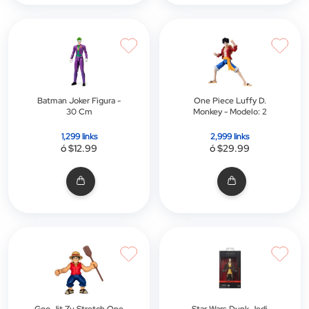
Batman Joker Figura -
One Piece Luffy D.
30 Cm
Monkey - Modelo: 2
1,299 links
2,999 links
ó $12.99
ó $29.99
Goo Jit Zu Stretch One
Star Wars Dunk Jedi