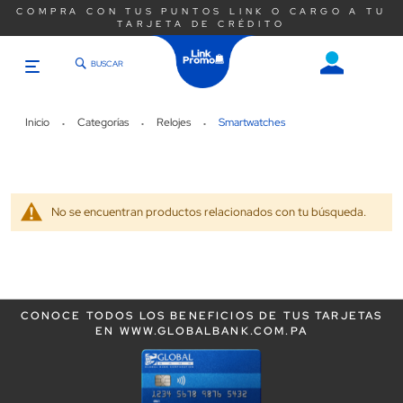
COMPRA CON TUS PUNTOS LINK O CARGO A TU
TARJETA DE CRÉDITO
BUSCAR
Saltar
al
contenido
Inicio
Categorías
Relojes
Smartwatches
No se encuentran productos relacionados con tu búsqueda.
CONOCE TODOS LOS BENEFICIOS DE TUS TARJETAS
EN WWW.GLOBALBANK.COM.PA