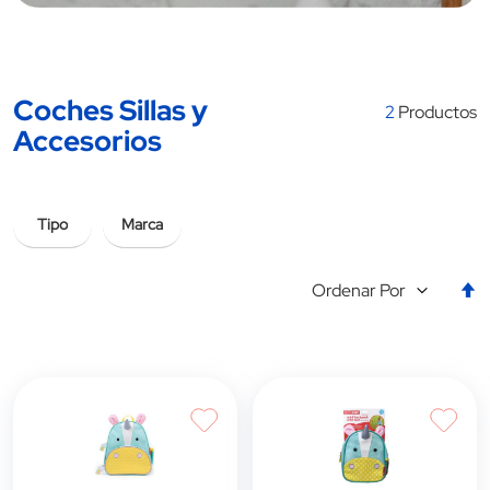
Coches Sillas y
2
Productos
Accesorios
Tipo
Marca
E
Ordenar Por
la
d
d