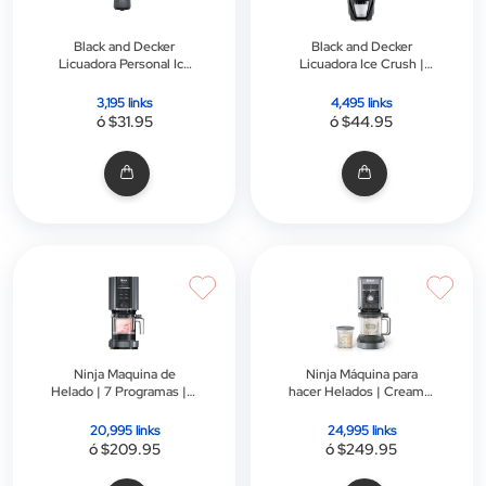
Black and Decker
Black and Decker
Licuadora Personal Ice
Licuadora Ice Crush |
Crush, Pb2209bd-La | 2
700 W | 8 Velocidades +
Vasos Personales de
Pulso | 1.25l | Negro
3,195 links
4,495 links
600 Ml | Gris
ó $31.95
ó $44.95
Ninja Maquina de
Ninja Máquina para
Helado | 7 Programas | 2
hacer Helados | Creami |
Contenedores |
Xl Deluxe 11 en 1 | Gris
Creamify | Gris
20,995 links
24,995 links
ó $209.95
ó $249.95