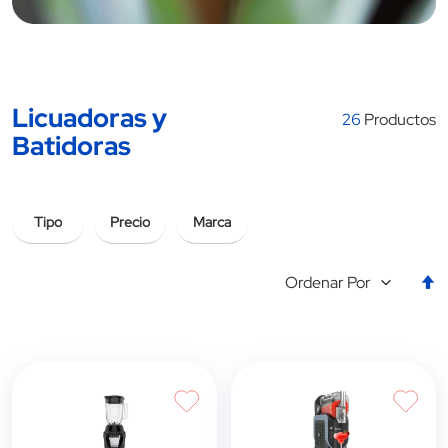
Licuadoras y
26
Productos
Batidoras
Tipo
Precio
Marca
E
Ordenar Por
la
d
d