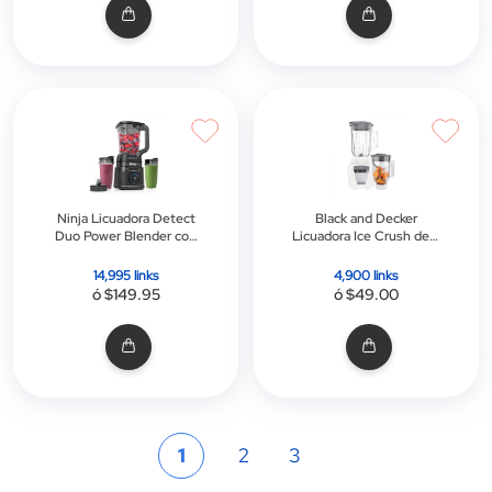
Ninja Licuadora Detect
Black and Decker
Duo Power Blender con
Licuadora Ice Crush de 8
Blendsense | Jarra de
Velocidades + Pulso con
72 oz | 2 Tazas de 24 oz
Jarra de Vidrio 1.25l |
14,995 links
4,900 links
700w | Blanca | Incluye
ó $149.95
ó $49.00
Jarra Plástica 1.6l
Página
Actualmente
Página
Página
1
2
3