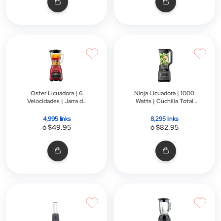
Oster Licuadora | 6
Ninja Licuadora | 1000
Velocidades | Jarra de
Watts | Cuchilla Total
Vidrio | 800 Watts | Rojo
Crushing | Gris
4,995 links
8,295 links
ó $49.95
ó $82.95