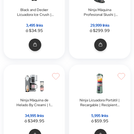
Black and Decker
Ninja Máquina
Licuadora Ice Crush |
Profesional Slushi |
Jarra Plástica de 1.65l | 8
Control de
Velocidades | Negra
Temperatrura | 120v |
3,495 links
29,999 links
Wisperchill
ó $34.95
ó $299.99
Ninja Máquina de
Ninja Licuadora Portátil |
Helado By Creami | 13
Recargable | Recipiente
Programas | Creamifit |
de 18 Onzas | Botón de
Libre Bpa
Encendido y Mezcla |
34,995 links
5,995 links
Tapa para Absorber |
ó $349.95
ó $59.95
Verde