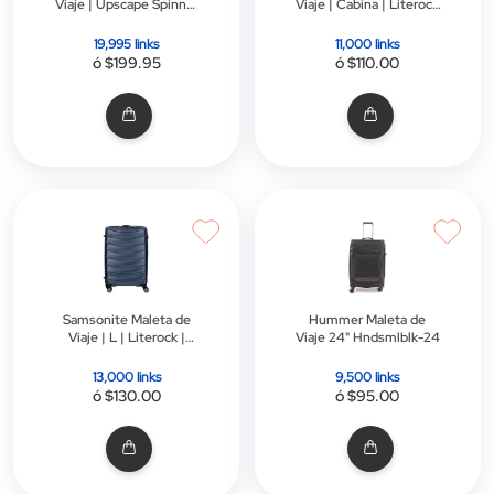
Viaje | Upscape Spinner
Viaje | Cabina | Literock
75/28 | Negro
| Spinner 56/20 Exp |
Negra
19,995 links
11,000 links
ó $199.95
ó $110.00
Samsonite Maleta de
Hummer Maleta de
Viaje | L | Literock |
Viaje 24" Hndsmlblk-24
Spinner 76/28 Exp |
Navy
13,000 links
9,500 links
ó $130.00
ó $95.00