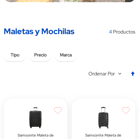
Maletas y Mochilas
4
Productos
Tipo
Precio
Marca
E
Ordenar Por
la
d
d
Samsonite Maleta de
Samsonite Maleta de