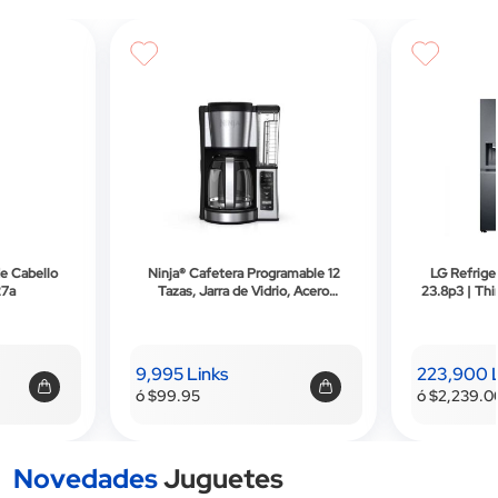
ramable 12
LG Refrigeradora Side By Side |
Indurama Estu
io, Acero
23.8p3 | Thinq™ | Door-In-Door™ |
Croma
250
Craft Ice™ | 10 Años de Garantía en
el Compresor | Negro Mate
223,900 Links
45,995 Li
ó $2,239.00
ó $459.95
Novedades
Juguetes