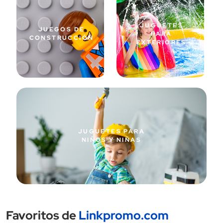
JUGUETES
JUEGOS DE
PARA
CONSTRUCCIÓN
EXTERIORES
JUGUETES PARA
NIÑOS Y NIÑAS
Favoritos de
Linkpromo.com