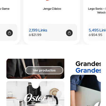
co
Lego Sonic - Desafío de la Esfera de
Home Creati
Velocidad - 292 Piezas
de Goma A
30x30x0.
5,495 Links
399 Link
ó $54.95
ó $3.99
Grandes 
Grandes 
Ver productos