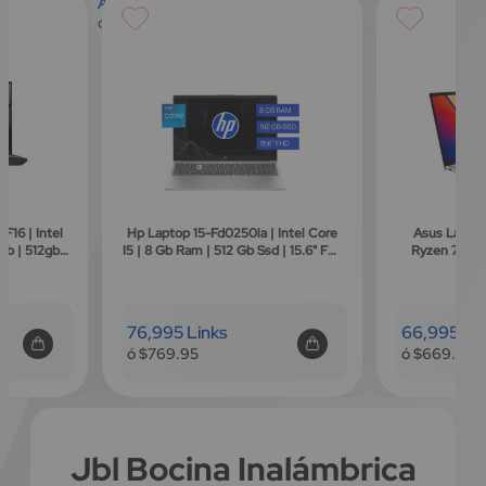
Ahora
44,995 links
r
ó $449.95
e
c
i
o
e
s
p
e
c
i
a
l
 Intel Core
Asus Laptop Vivobook 15 | Amd
Dell Laptop 15
 | 15.6" Fhd
Ryzen 7-7730u | 8gb+8gb Ram|
Hd | Amd Ry
ome
512gb Ssd | 15.6" | Windows 11 |
512gb SSD |
Huellas Dactilares | Plateado
Españ
66,995 Links
49,995 Lin
ó $669.95
ó $499.95
Jbl Bocina Inalámbrica