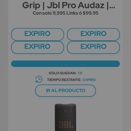
Grip | Jbl Pro Audaz |
Bluetooth | Reproduce
Con solo
9,995
Links ó $99.95
Hasta 14 Horas | Negro
EXPIRO
EXPIRO
EXPIRO
EXPIRO
SÓLO QUEDAN:
131
TIEMPO RESTANTE:
EXPIRO
IR AL PRODUCTO